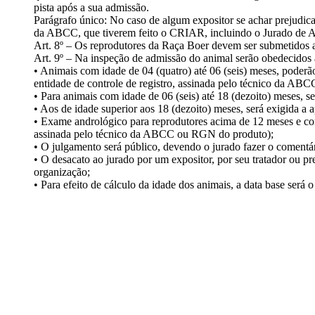
pista após a sua admissão.
Parágrafo único: No caso de algum expositor se achar prejudica
da ABCC, que tiverem feito o CRIAR, incluindo o Jurado de 
Art. 8º – Os reprodutores da Raça Boer devem ser submetidos
Art. 9º – Na inspeção de admissão do animal serão obedecidos 
• Animais com idade de 04 (quatro) até 06 (seis) meses, poder
entidade de controle de registro, assinada pelo técnico da ABC
• Para animais com idade de 06 (seis) até 18 (dezoito) meses,
• Aos de idade superior aos 18 (dezoito) meses, será exigida 
• Exame andrológico para reprodutores acima de 12 meses e con
assinada pelo técnico da ABCC ou RGN do produto);
• O julgamento será público, devendo o jurado fazer o comentár
• O desacato ao jurado por um expositor, por seu tratador ou pr
organização;
• Para efeito de cálculo da idade dos animais, a data base será 