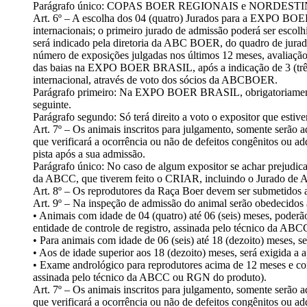
Parágrafo único: COPAS BOER REGIONAIS e NORDESTINA serão 
Art. 6º – A escolha dos 04 (quatro) Jurados para a EXPO BOE
internacionais; o primeiro jurado de admissão poderá ser escol
será indicado pela diretoria da ABC BOER, do quadro de jurado 
número de exposições julgadas nos últimos 12 meses, avaliação 
das baias na EXPO BOER BRASIL, após a indicação de 3 (três) n
internacional, através de voto dos sócios da ABCBOER.
Parágrafo primeiro: Na EXPO BOER BRASIL, obrigatoriamente 
seguinte.
Parágrafo segundo: Só terá direito a voto o expositor que es
Art. 7º – Os animais inscritos para julgamento, somente serão
que verificará a ocorrência ou não de defeitos congênitos ou a
pista após a sua admissão.
Parágrafo único: No caso de algum expositor se achar prejudica
da ABCC, que tiverem feito o CRIAR, incluindo o Jurado de 
Art. 8º – Os reprodutores da Raça Boer devem ser submetidos
Art. 9º – Na inspeção de admissão do animal serão obedecidos 
• Animais com idade de 04 (quatro) até 06 (seis) meses, poder
entidade de controle de registro, assinada pelo técnico da ABC
• Para animais com idade de 06 (seis) até 18 (dezoito) meses,
• Aos de idade superior aos 18 (dezoito) meses, será exigida 
• Exame andrológico para reprodutores acima de 12 meses e con
assinada pelo técnico da ABCC ou RGN do produto).
Art. 7º – Os animais inscritos para julgamento, somente serão
que verificará a ocorrência ou não de defeitos congênitos ou a