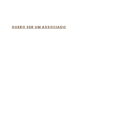
Quer fazer parte da ABC BOER?
QUERO SER UM ASSOCIADO
Sobre
Somos a Associação Brasileira de Criadores de Boer
Onde Estamos
Rua Major Doca Nunes, n° 310, Bairro Canela, Oeira