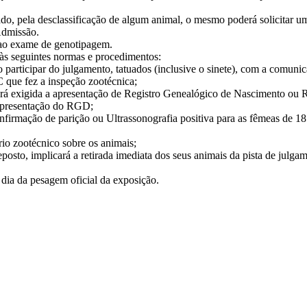
do, pela desclassificação de algum animal, o mesmo poderá solicitar um
Admissão.
 ao exame de genotipagem.
às seguintes normas e procedimentos:
ão participar do julgamento, tatuados (inclusive o sinete), com a com
C que fez a inspeção zootécnica;
 será exigida a apresentação de Registro Genealógico de Nascimento ou
a apresentação do RGD;
firmação de parição ou Ultrassonografia positiva para as fêmeas de 1
io zootécnico sobre os animais;
eposto, implicará a retirada imediata dos seus animais da pista de julg
o dia da pesagem oficial da exposição.