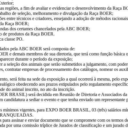
xterior;
sas regiões, a fim de avaliar e evidenciar o desenvolvimento da Raça 
 trabalho de seleção, melhoramento e divulgação da Raça BOER;
ões entre técnicos e criadores, ensejando a adoção de métodos racionais
es da Raça BOER;
oriundas dos certames chancelados pela ABC BOER;
ação de produtos da Raça BOER.
ca classe PO.
ncelados pela ABC BOER será composta de:
 e demais membros de sua diretoria, que terá como função básica org
aparecer durante o período da exposição;
a seleção dos animais que serão submetidos a julgamento, com poderes
ções, contratar empresas de processamento dos catálogos, nomear os au
mento, será feita na sede da exposição a qual ocorrerá à mesma, pelo exp
nealógico obedecendo aos prazos estipulados pelo regulamento específi
e do animal inscrito, no ato da inscrição.
BOER BRASIL) será decidida em Reunião de Diretoria e Associados 
candidatura a sediar o evento e que tenha enviado um representante pa
alários mínimos vigentes, para EXPO BOER BRASIL, 03 (três) salári
mais RANQUEADAS.
as para assinar e enviar documento que se compromete com os termos d
por uma comissão tríplice de Jurados de classificação e um jurado d