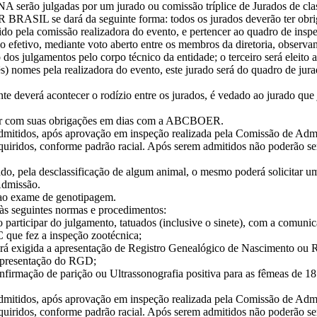
julgadas por um jurado ou comissão tríplice de Jurados de classi
R BRASIL se dará da seguinte forma: todos os jurados deverão ter ob
hido pela comissão realizadora do evento, e pertencer ao quadro de ins
efetivo, mediante voto aberto entre os membros da diretoria, observan
dos julgamentos pelo corpo técnico da entidade; o terceiro será eleito 
omes pela realizadora do evento, este jurado será do quadro de jurado
deverá acontecer o rodízio entre os jurados, é vedado ao jurado q
tiver com suas obrigações em dias com a ABCBOER.
 admitidos, após aprovação em inspeção realizada pela Comissão de Ad
dquiridos, conforme padrão racial. Após serem admitidos não poderão se
do, pela desclassificação de algum animal, o mesmo poderá solicitar um
Admissão.
 ao exame de genotipagem.
às seguintes normas e procedimentos:
ão participar do julgamento, tatuados (inclusive o sinete), com a com
C que fez a inspeção zootécnica;
 será exigida a apresentação de Registro Genealógico de Nascimento ou
a apresentação do RGD;
firmação de parição ou Ultrassonografia positiva para as fêmeas de 1
 admitidos, após aprovação em inspeção realizada pela Comissão de Ad
dquiridos, conforme padrão racial. Após serem admitidos não poderão se