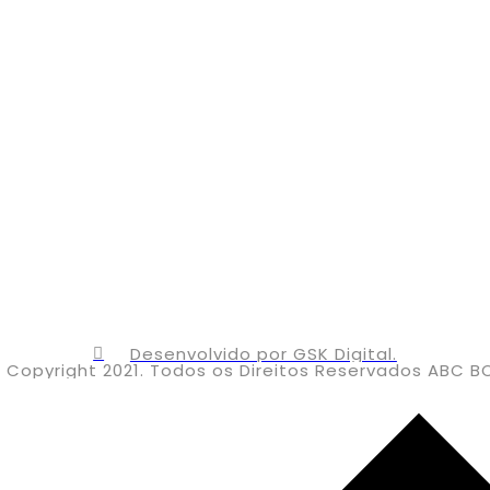
E TEM UM BOERZEIRO, TEM UM AM
Desenvolvido por GSK Digital.
Copyright 2021. Todos os Direitos Reservados ABC B