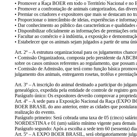
• Promover a Raça BOER em todo o Território Nacional e no E
• Promover a confrontação de animais categorizados, das diver
• Premiar os criadores e expositores que mais se destacam no
• Proporcionar o intercâmbio de ideias, experiências e informaç
• Dar conhecimento ao público das características e qualidad
• Disponibilizar oficialmente as informações de premiações 
• Facultar ao comércio e à indústria, a exposição e demonstr
• Estabelecer que os animais sejam julgados a partir de uma úni
Art. 2º – A estrutura organizacional para os julgamentos cha
• Comissão Organizadora, composta pelo presidente da ABCBOER
sobre os casos omissos referentes ao regulamento, que possam 
• Comissão de Admissão, que terá como função básica promover 
julgamento dos animais, entregarem rosetas, troféus e premia
Art. 3º – A inscrição do animal destinado a participar do julga
genealógico, expedida pela entidade de controle de registro ge
Parágrafo único: Os expositores deverão comprovar a propriedad
Art. 4º – A sede para a Exposição Nacional da Raça (EXPO 
BOER BRASIL do ano anterior, entre as cidades que postularam 
realização do evento.
Parágrafo primeiro: Será cobrada uma taxa de 05 (cinco) s
NORDESTINA e 01 (um) salário mínimo vigente para de
Parágrafo segundo: Após a escolha a sede tem 60 (sessenta) di
Art. 5º – A EXPO BOER BRASIL, será obrigatoriamente julgada 