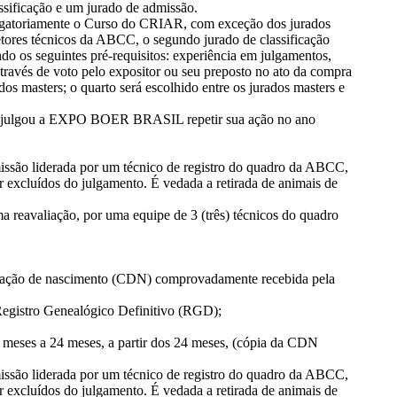
ficação e um jurado de admissão.
rigatoriamente o Curso do CRIAR, com exceção dos jurados
petores técnicos da ABCC, o segundo jurado de classificação
do os seguintes pré-requisitos: experiência em julgamentos,
através de voto pelo expositor ou seu preposto no ato da compra
s masters; o quarto será escolhido entre os jurados masters e
ue julgou a EXPO BOER BRASIL repetir sua ação no ano
missão liderada por um técnico de registro do quadro da ABCC,
r excluídos do julgamento. É vedada a retirada de animais de
a reavaliação, por uma equipe de 3 (três) técnicos do quadro
unicação de nascimento (CDN) comprovadamente recebida pela
 Registro Genealógico Definitivo (RGD);
8 meses a 24 meses, a partir dos 24 meses, (cópia da CDN
missão liderada por um técnico de registro do quadro da ABCC,
r excluídos do julgamento. É vedada a retirada de animais de