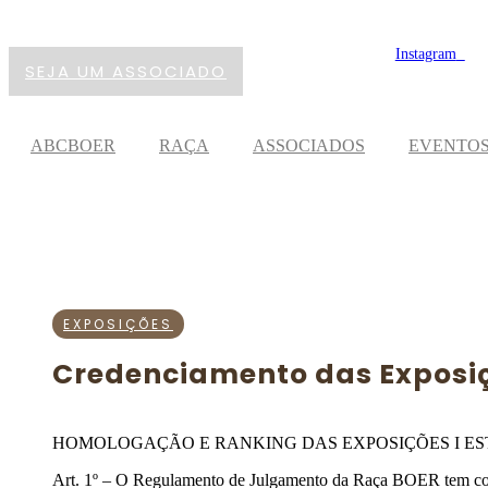
88 9608-4982
abcboer@gmail.com
Instagram
SEJA UM ASSOCIADO
ABCBOER
RAÇA
ASSOCIADOS
EVENTO
EXPOSIÇÕES
Credenciamento das Exposi
HOMOLOGAÇÃO E RANKING DAS EXPOSIÇÕES I ES
Art. 1º – O Regulamento de Julgamento da Raça BOER tem co