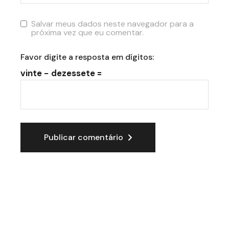
Salvar meus dados neste navegador para a
próxima vez que eu comentar.
Favor digite a resposta em dígitos:
vinte − dezessete =
Publicar comentário